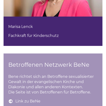
Marisa Lenck
Fachkraft für Kinderschutz
Betroffenen Netzwerk BeNe
Bene richtet sich an Betroffene sexualisierter
Gewalt in der evangelischen Kirche und
Diakonie und allen anderen Kontexten.
Die Seite ist von Betroffenen für Betroffene.
Link zu BeNe
(Link öffnet einen neuen Tab)