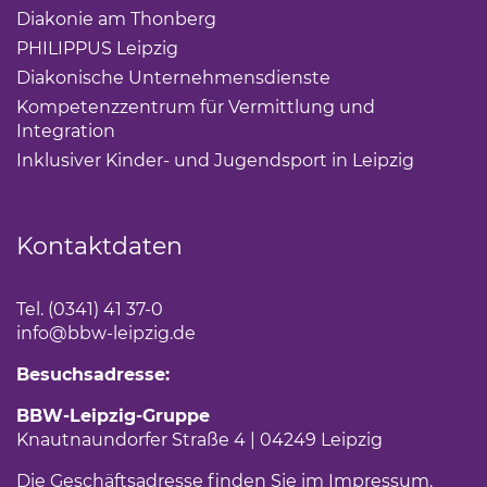
Diakonie am Thonberg
(Link öffnet einen neuen Tab)
PHILIPPUS Leipzig
(Link öffnet einen neuen Tab)
Diakonische Unternehmensdienste
(Link öffnet eine
Kompetenzzentrum für Vermittlung und
Integration
(Link öffnet einen neuen Tab)
Inklusiver Kinder- und Jugendsport in Leipzig
(Link öf
Kontaktdaten
Tel. (0341) 41 37-0
info
@bbw-leipzig.de
Besuchsadresse:
BBW-Leipzig-Gruppe
Knautnaundorfer Straße 4 | 04249 Leipzig
Die Geschäftsadresse finden Sie im
Impressum
.