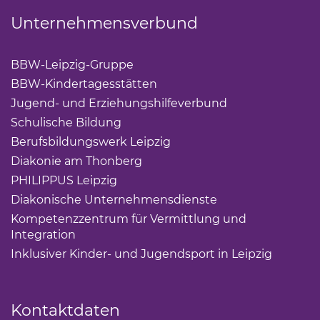
Unternehmensverbund
BBW-Leipzig-Gruppe
(Link öffnet einen neuen Tab)
BBW-Kindertagesstätten
(Link öffnet einen neuen Ta
Jugend- und Erziehungshilfeverbund
(Link öffnet ei
Schulische Bildung
(Link öffnet einen neuen Tab)
Berufsbildungswerk Leipzig
(Link öffnet einen neuen 
Diakonie am Thonberg
(Link öffnet einen neuen Tab)
PHILIPPUS Leipzig
(Link öffnet einen neuen Tab)
Diakonische Unternehmensdienste
(Link öffnet eine
Kompetenzzentrum für Vermittlung und
Integration
(Link öffnet einen neuen Tab)
Inklusiver Kinder- und Jugendsport in Leipzig
(Link öf
Kontaktdaten