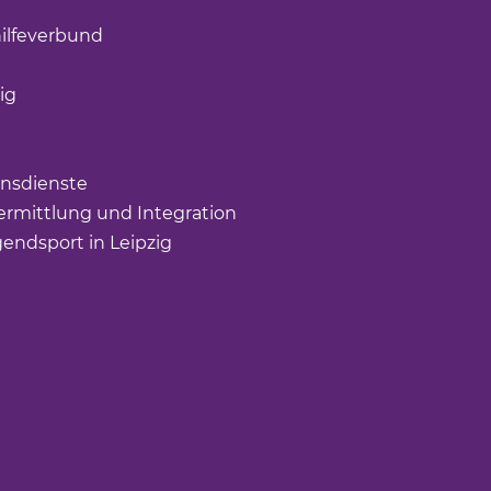
(Link öffnet einen neuen Tab)
ilfeverbund
(Link öffnet einen neuen Tab)
öffnet einen neuen Tab)
ig
(Link öffnet einen neuen Tab)
nk öffnet einen neuen Tab)
ffnet einen neuen Tab)
nsdienste
(Link öffnet einen neuen Tab)
rmittlung und Integration
(Link öffnet einen neuen Tab
gendsport in Leipzig
(Link öffnet einen neuen Tab)