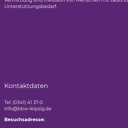
Vermittlung und Inklusion von Menschen mit beson
Unterstützungsbedarf.
Kontaktdaten
Tel. (0341) 41 37-0
info
@bbw-leipzig.de
Besuchsadresse: