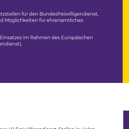
us
zstellen für den Bundesfreiwilligendienst,
hule
 und Möglichkeiten für ehrenamtliches
s Einsatzes im Rahmen des Europäischen
endienst).