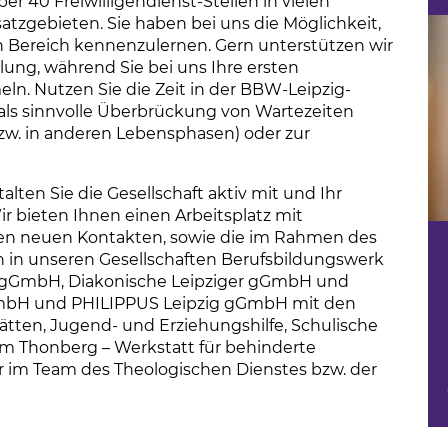
r 40 Freiwilligendienst-Stellen in vielen
tzgebieten. Sie haben bei uns die Möglichkeit,
en Bereich kennenzulernen. Gern unterstützen wir
lung, während Sie bei uns Ihre ersten
ln. Nutzen Sie die Zeit in der BBW-Leipzig-
, als sinnvolle Überbrückung von Wartezeiten
zw. in anderen Lebensphasen) oder zur
alten Sie die Gesellschaft aktiv mit und Ihr
 bieten Ihnen einen Arbeitsplatz mit
len neuen Kontakten, sowie die im Rahmen des
n in unseren Gesellschaften Berufsbildungswerk
e gGmbH, Diakonische Leipziger gGmbH und
mbH und PHILIPPUS Leipzig gGmbH mit den
ten, Jugend- und Erziehungshilfe, Schulische
am Thonberg – Werkstatt für behinderte
 im Team des Theologischen Dienstes bzw. der