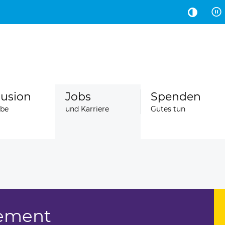
Hauptinhalt
Fußbereich
lusion
Jobs
Spenden
abe
und Karriere
Gutes tun
gement