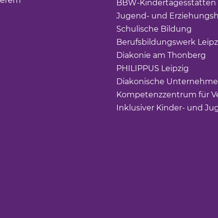
derem
BBW-Kindertagesstätten
Jugend- und Erziehungsh
Schulische Bildung
(Link 
Berufsbildungswerk Leipz
Diakonie am Thonberg
(Li
PHILIPPUS Leipzig
(Link ö
Diakonische Unternehme
Kompetenzzentrum für Ve
Inklusiver Kinder- und Ju