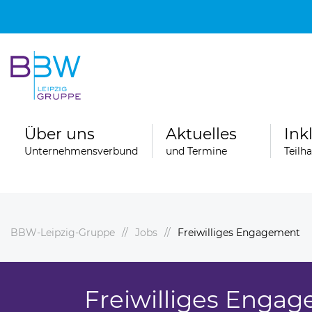
Über uns
Aktuelles
Ink
Unternehmensverbund
und Termine
Teilh
BBW-Leipzig-Gruppe
Jobs
Freiwilliges Engagement
Spenden
ngebote
Ferienfahrten der Wohngruppen der
Stationären Erziehungshilfe
Freiwilliges Enga
ereiche