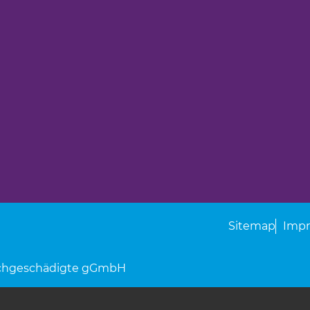
Sitemap
Imp
rachgeschädigte gGmbH