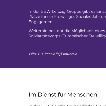
Ferienfahrten für Menschen mit Autism
BBW Leipzig
iges Engagement
In der BBW-Leipzig-Gruppe gibt es Einsat
Sportwochen der Wolfgang-Mutzeck-Sc
Plätze für ein Freiwilliges Soziales Jahr
t
Engagement.
Ein Rollstuhl-Transportrad für Philippus
tudium
Weiterhin besteht die Möglichkeit eine
BBW Sozialfonds
Solidaritätskorps (Europäischer Freiwillig
um
unden
Bild: F. Ciccolella/Diakonie
ndsport in Leipzig
sstörung
Im Dienst für Menschen