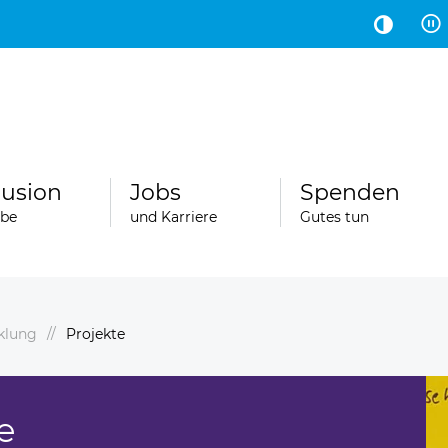
Hauptinhalt
Fußbereich
lusion
Jobs
Spenden
abe
und Karriere
Gutes tun
klung
Projekte
e