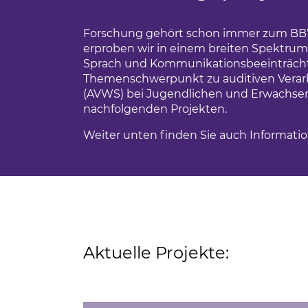
Ferienfahrten für Menschen mit Autism
BBW Leipzig
iges Engagement
Forschung gehört schon immer zum BBW 
Sportwochen der Wolfgang-Mutzeck-Sc
erproben wir in einem breiten Spektrum
t
Sprach und Kommunikationsbeeinträchti
Ein Rollstuhl-Transportrad für Philippus
Themenschwerpunkt zu auditiven Vera
tudium
(AVWS) bei Jugendlichen und Erwachsenen
BBW Sozialfonds
nachfolgenden Projekten.
um
Weiter unten finden Sie auch Informati
unden
ndsport in Leipzig
sstörung
Aktuelle Projekte: