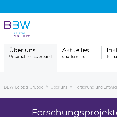
Über uns
Aktuelles
Ink
Unternehmensverbund
und Termine
Teilh
BBW-Leipzig-Gruppe
Über uns
Forschung und Entwic
Spenden
ngebote
Ferienfahrten der Wohngruppen der
Stationären Erziehungshilfe
Forschungsprojekt
ereiche