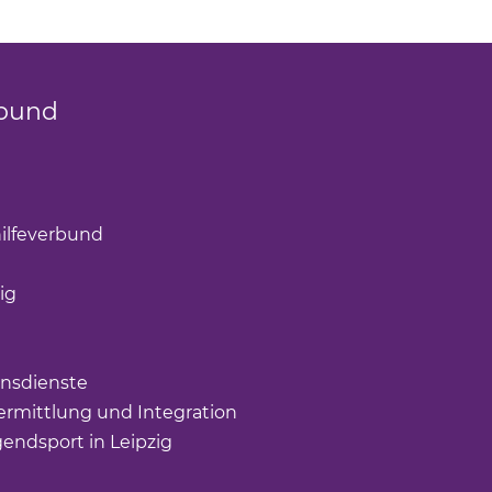
bund
k öffnet einen neuen Tab)
(Link öffnet einen neuen Tab)
ilfeverbund
(Link öffnet einen neuen Tab)
öffnet einen neuen Tab)
ig
(Link öffnet einen neuen Tab)
nk öffnet einen neuen Tab)
ffnet einen neuen Tab)
nsdienste
(Link öffnet einen neuen Tab)
rmittlung und Integration
(Link öffnet einen neuen Tab
gendsport in Leipzig
(Link öffnet einen neuen Tab)