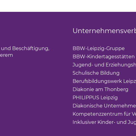
Unternehmensver
g und Beschäftigung,
BBW-Leipzig-Gruppe
(Lin
derem
BBW-Kindertagesstätten
Jugend- und Erziehungsh
Schulische Bildung
(Link 
Berufsbildungswerk Leipz
Diakonie am Thonberg
(Li
PHILIPPUS Leipzig
(Link ö
Diakonische Unternehme
Kompetenzzentrum für Ve
Inklusiver Kinder- und Ju