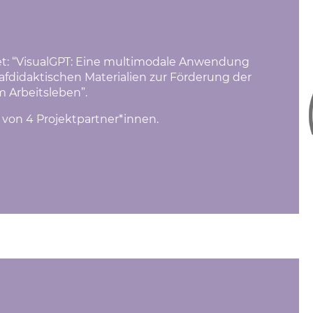
utet: “VisualGPT: Eine multimodale Anwendung
afdidaktischen Materialien zur Förderung der
 Arbeitsleben”.
t von 4 Projektpartner*innen.
9
 einen neuen Tab)