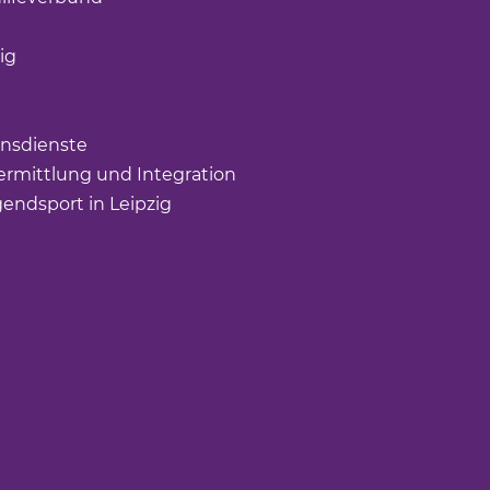
öffnet einen neuen Tab)
ig
(Link öffnet einen neuen Tab)
nk öffnet einen neuen Tab)
ffnet einen neuen Tab)
nsdienste
(Link öffnet einen neuen Tab)
rmittlung und Integration
(Link öffnet einen neuen Tab
gendsport in Leipzig
(Link öffnet einen neuen Tab)