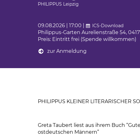
Ferienfahrten für Menschen mit Autism
PHILIPPUS Leipzig
BBW Leipzig
iges Engagement
Sportwochen der Wolfgang-Mutzeck-Sc
t
09.08.2026 | 17:00 |
ICS-Download
Ein Rollstuhl-Transportrad für Philippus
Philippus-Garten Aurelienstraße 54, 0417
tudium
Preis: Eintritt frei (Spende willkommen)
BBW Sozialfonds
zur Anmeldung
um
unden
ndsport in Leipzig
sstörung
PHILIPPUS KLEINER LITERARISCHER 
Greta Taubert liest aus ihrem Buch “G
ostdeutschen Männern”