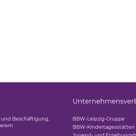
Unternehmensver
g und Beschäftigung,
BBW-Leipzig-Gruppe
(Lin
derem
BBW-Kindertagesstätten
Jugend- und Erziehungsh