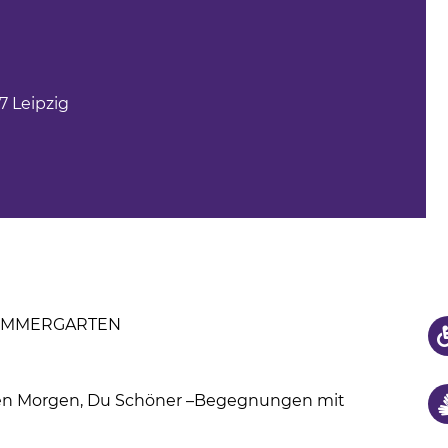
us
hule
7 Leipzig
SOMMERGARTEN
uten Morgen, Du Schöner –Begegnungen mit