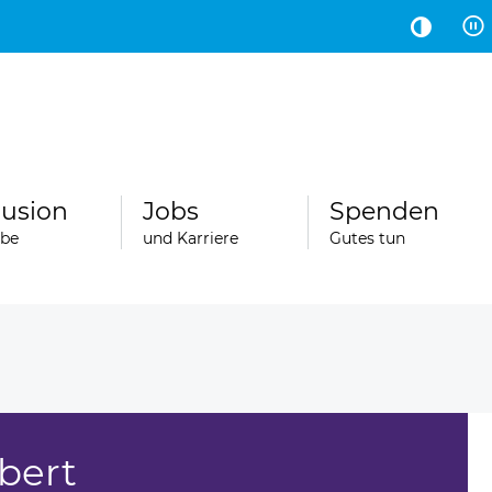
Hauptinhalt
Fußbereich
lusion
Jobs
Spenden
abe
und Karriere
Gutes tun
bert