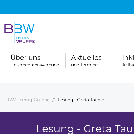
Über uns
Aktuelles
Ink
Unternehmensverbund
und Termine
Teilh
BBW-Leipzig-Gruppe
Lesung - Greta Taubert
Spenden
ngebote
Ferienfahrten der Wohngruppen der
Stationären Erziehungshilfe
Lesung - Greta Tau
ereiche