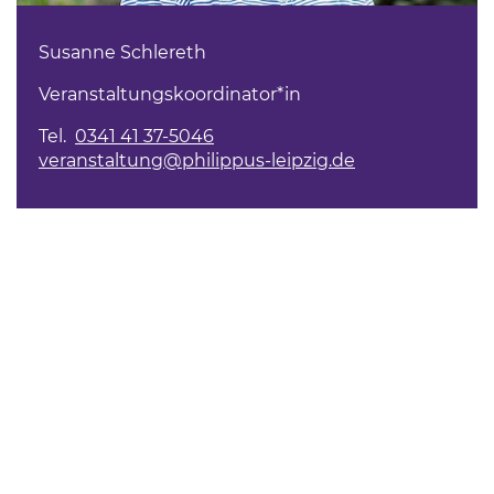
Susanne Schlereth
Veranstaltungskoordinator*in
Tel.
0341 41 37-5046
veranstaltung@philippus-leipzig.de