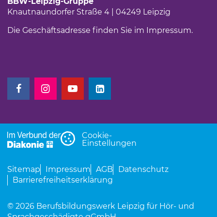
BBW-Leipzig-Gruppe
Knautnaundorfer Straße 4 | 04249 Leipzig
Die Geschäftsadresse finden Sie im
Impressum
.
(Link öffnet einen neuen Tab)
(Link öffnet einen neuen Tab)
(Link öffnet einen neuen Tab)
(Link öffnet einen neuen Tab)
Cookie-
Einstellungen
Sitemap
Impressum
AGB
Datenschutz
Barrierefreiheitserklärung
© 2026 Berufsbildungswerk Leipzig für Hör- und
Sprachgeschädigte gGmbH