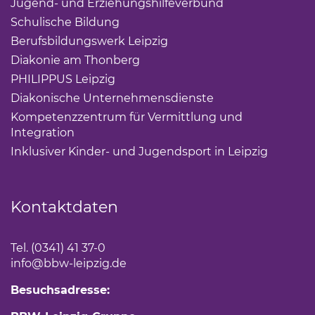
Jugend- und Erziehungshilfeverbund
(Link öffnet ei
Schulische Bildung
(Link öffnet einen neuen Tab)
Berufsbildungswerk Leipzig
(Link öffnet einen neuen 
Diakonie am Thonberg
(Link öffnet einen neuen Tab)
PHILIPPUS Leipzig
(Link öffnet einen neuen Tab)
Diakonische Unternehmensdienste
(Link öffnet eine
Kompetenzzentrum für Vermittlung und
Integration
(Link öffnet einen neuen Tab)
Inklusiver Kinder- und Jugendsport in Leipzig
(Link öf
Kontaktdaten
Tel. (0341) 41 37-0
info
@bbw-leipzig.de
Besuchsadresse: