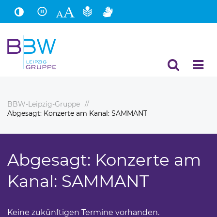
Hauptinhalt
Fußbereich
BBW-Leipzig-Gruppe
Abgesagt: Konzerte am Kanal: SAMMANT
Abgesagt: Konzerte am
Kanal: SAMMANT
Keine zukünftigen Termine vorhanden.