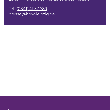
Tel.
(0341) 41 37-789
presse@bbw-leipzig.de