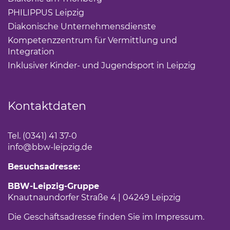
PHILIPPUS Leipzig
(Link öffnet einen neuen Tab)
Diakonische Unternehmensdienste
(Link öffnet eine
Kompetenzzentrum für Vermittlung und
Integration
(Link öffnet einen neuen Tab)
Inklusiver Kinder- und Jugendsport in Leipzig
(Link öf
Kontaktdaten
Tel. (0341) 41 37-0
info
@bbw-leipzig.de
Besuchsadresse:
BBW-Leipzig-Gruppe
Knautnaundorfer Straße 4 | 04249 Leipzig
Die Geschäftsadresse finden Sie im
Impressum
.