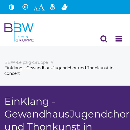
Hauptinhalt
Fußbereich
BBW-Leipzig-Gruppe
EinKlang - GewandhausJugendchor und Thonkunst in
concert
EinKlang -
GewandhausJugendchor
und Thonkunst in