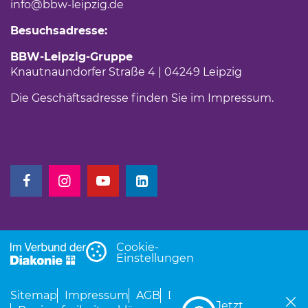
info
@bbw-leipzig.de
Besuchsadresse:
BBW-Leipzig-Gruppe
Knautnaundorfer Straße 4 | 04249 Leipzig
Die Geschäftsadresse finden Sie im
Impressum
.
(Link öffnet einen neuen Tab)
(Link öffnet einen neuen Tab)
(Link öffnet einen neuen Tab)
(Link öffnet einen neuen Tab)
Cookie-
Einstellungen
Sitemap
Impressum
AGB
Datenschutz
Jetzt