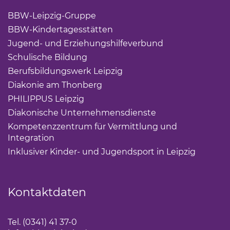
BBW-Leipzig-Gruppe
(Link öffnet einen neuen Tab)
BBW-Kindertagesstätten
(Link öffnet einen neuen Ta
Jugend- und Erziehungshilfeverbund
(Link öffnet ei
Schulische Bildung
(Link öffnet einen neuen Tab)
Berufsbildungswerk Leipzig
(Link öffnet einen neuen 
Diakonie am Thonberg
(Link öffnet einen neuen Tab)
PHILIPPUS Leipzig
(Link öffnet einen neuen Tab)
Diakonische Unternehmensdienste
(Link öffnet eine
Kompetenzzentrum für Vermittlung und
Integration
(Link öffnet einen neuen Tab)
Inklusiver Kinder- und Jugendsport in Leipzig
(Link öf
Kontaktdaten
Tel. (0341) 41 37-0