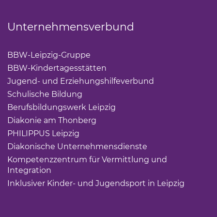
Unternehmensverbund
BBW-Leipzig-Gruppe
(Link öffnet einen neuen Tab)
BBW-Kindertagesstätten
(Link öffnet einen neuen Ta
Jugend- und Erziehungshilfeverbund
(Link öffnet ei
Schulische Bildung
(Link öffnet einen neuen Tab)
Berufsbildungswerk Leipzig
(Link öffnet einen neuen 
Diakonie am Thonberg
(Link öffnet einen neuen Tab)
PHILIPPUS Leipzig
(Link öffnet einen neuen Tab)
Diakonische Unternehmensdienste
(Link öffnet eine
Kompetenzzentrum für Vermittlung und
Integration
(Link öffnet einen neuen Tab)
Inklusiver Kinder- und Jugendsport in Leipzig
(Link öf