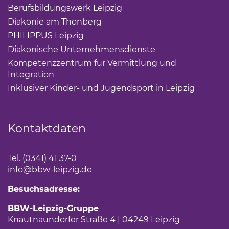
Berufsbildungswerk Leipzig
(Link öffnet einen neuen 
Diakonie am Thonberg
(Link öffnet einen neuen Tab)
PHILIPPUS Leipzig
(Link öffnet einen neuen Tab)
Diakonische Unternehmensdienste
(Link öffnet eine
Kompetenzzentrum für Vermittlung und
Integration
(Link öffnet einen neuen Tab)
Inklusiver Kinder- und Jugendsport in Leipzig
(Link öf
Kontaktdaten
Tel. (0341) 41 37-0
info
@bbw-leipzig.de
Besuchsadresse:
BBW-Leipzig-Gruppe
Knautnaundorfer Straße 4 | 04249 Leipzig