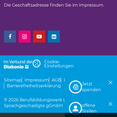
Die Geschäftsadresse finden Sie im
Impressum
.
(Link öffnet einen neuen Tab)
(Link öffnet einen neuen Tab)
(Link öffnet einen neuen Tab)
(Link öffnet einen neuen Tab)
Cookie-
Einstellungen
Sitemap
Impressum
AGB
Datenschutz
Jetzt
Barrierefreiheitserklärung
(Link öffnet einen neu
spenden
© 2026 Berufsbildungswerk Leipzig für Hör- und
offene
Sprachgeschädigte gGmbH
(Link öffnet einen neu
Stellen