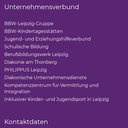
Unternehmensverbund
BBW-Leipzig-Gruppe
(Link öffnet einen neuen Tab)
BBW-Kindertagesstätten
(Link öffnet einen neuen Ta
Jugend- und Erziehungshilfeverbund
(Link öffnet ei
Schulische Bildung
(Link öffnet einen neuen Tab)
Berufsbildungswerk Leipzig
(Link öffnet einen neuen 
Diakonie am Thonberg
(Link öffnet einen neuen Tab)
PHILIPPUS Leipzig
(Link öffnet einen neuen Tab)
Diakonische Unternehmensdienste
(Link öffnet eine
Kompetenzzentrum für Vermittlung und
Integration
(Link öffnet einen neuen Tab)
Inklusiver Kinder- und Jugendsport in Leipzig
(Link öf
Kontaktdaten