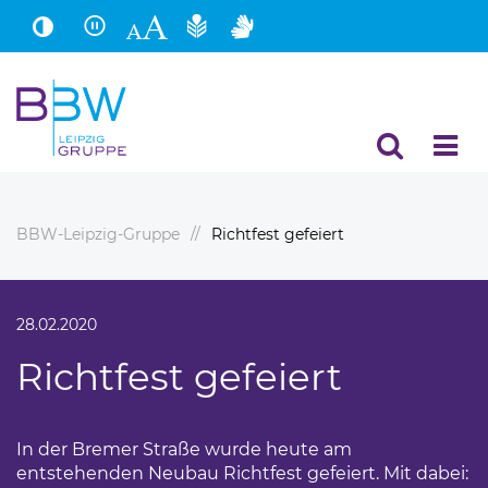
Hauptinhalt
Fußbereich
BBW-Leipzig-Gruppe
Richtfest gefeiert
28.02.2020
Richtfest gefeiert
In der Bremer Straße wurde heute am
entstehenden Neubau Richtfest gefeiert. Mit dabei: