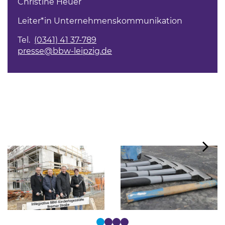
Christine Heuer
Leiter*in Unternehmenskommunikation
Tel.
(0341) 41 37-789
presse@bbw-leipzig.de
Tastaturbedienung der Punkte über Pfeiltasten