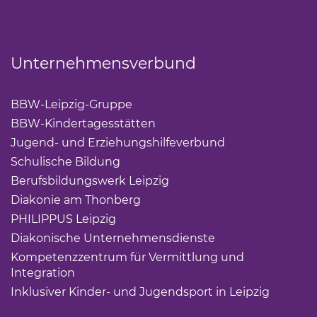
Unternehmensverbund
BBW-Leipzig-Gruppe
(Link öffnet einen neuen Tab)
BBW-Kindertagesstätten
(Link öffnet einen neuen Ta
Jugend- und Erziehungshilfeverbund
(Link öffnet ei
Schulische Bildung
(Link öffnet einen neuen Tab)
Berufsbildungswerk Leipzig
(Link öffnet einen neuen 
Diakonie am Thonberg
(Link öffnet einen neuen Tab)
PHILIPPUS Leipzig
(Link öffnet einen neuen Tab)
Diakonische Unternehmensdienste
(Link öffnet eine
Kompetenzzentrum für Vermittlung und
Integration
(Link öffnet einen neuen Tab)
Inklusiver Kinder- und Jugendsport in Leipzig
(Link öf