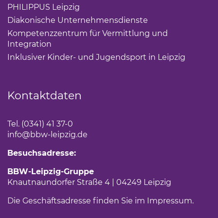
PHILIPPUS Leipzig
(Link öffnet einen neuen Tab)
Diakonische Unternehmensdienste
(Link öffnet eine
Kompetenzzentrum für Vermittlung und
Integration
(Link öffnet einen neuen Tab)
Inklusiver Kinder- und Jugendsport in Leipzig
(Link öf
Kontaktdaten
Tel. (0341) 41 37-0
info
@bbw-leipzig.de
Besuchsadresse:
BBW-Leipzig-Gruppe
Knautnaundorfer Straße 4 | 04249 Leipzig
Die Geschäftsadresse finden Sie im
Impressum
.