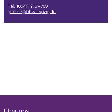
Tel.
(0341) 41 37-789
presse@bbw-leipzig.de
Über uns