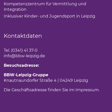
Kompetenzzentrum für Vermittlung und
Integration
(Link öffnet einen neuen Tab)
Inklusiver Kinder- und Jugendsport in Leipzig
(Link öf
Kontaktdaten
Tel. (0341) 41 37-0
info
@bbw-leipzig.de
Besuchsadresse:
BBW-Leipzig-Gruppe
Knautnaundorfer Straße 4 | 04249 Leipzig
Die Geschäftsadresse finden Sie im
Impressum
.