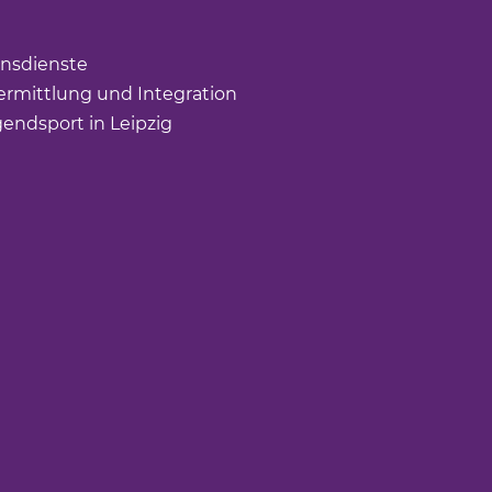
nk öffnet einen neuen Tab)
ffnet einen neuen Tab)
nsdienste
(Link öffnet einen neuen Tab)
rmittlung und Integration
(Link öffnet einen neuen Tab
gendsport in Leipzig
(Link öffnet einen neuen Tab)