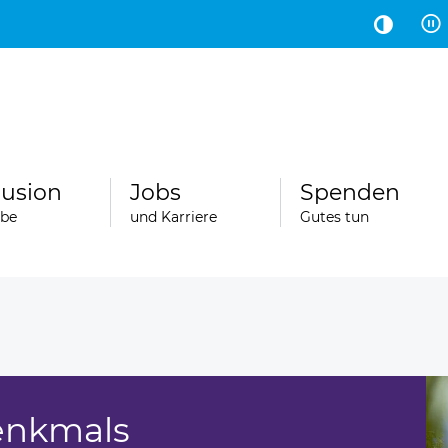
Hauptinhalt
Fußbereich
lusion
Jobs
Spenden
abe
und Karriere
Gutes tun
enkmals