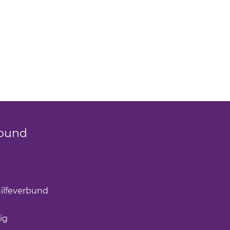
bund
k öffnet einen neuen Tab)
(Link öffnet einen neuen Tab)
ilfeverbund
(Link öffnet einen neuen Tab)
öffnet einen neuen Tab)
ig
(Link öffnet einen neuen Tab)