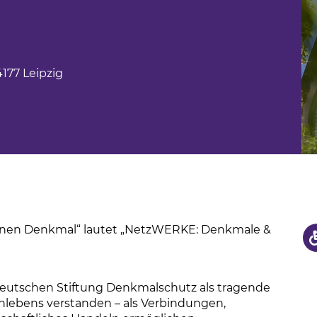
us
hule
177 Leipzig
ffenen Denkmal“ lautet „NetzWERKE: Denkmale &
eutschen Stiftung Denkmalschutz als tragende
nlebens verstanden – als Verbindungen,