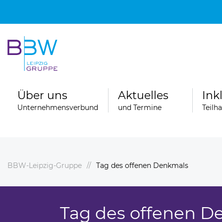
Über uns
Aktuelles
Ink
Unternehmensverbund
und Termine
Teilh
BBW-Leipzig-Gruppe
Tag des offenen Denkmals
Spenden
ngebote
Ferienfahrten der Wohngruppen der
Stationären Erziehungshilfe
Tag des offenen D
ereiche