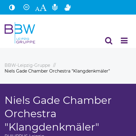
Hauptinhalt
Fußbereich
BBW-Leipzig-Gruppe
Niels Gade Chamber Orchestra "Klangdenkmäler"
Niels Gade Chamber
Orchestra
"Klangdenkmäler"