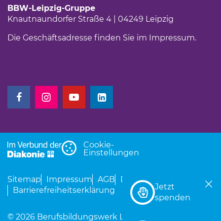
BBW-Leipzig-Gruppe
Knautnaundorfer Straße 4 | 04249 Leipzig
Die Geschäftsadresse finden Sie im
Impressum
.
(Link öffnet einen neuen Tab)
(Link öffnet einen neuen Tab)
(Link öffnet einen neuen Tab)
(Link öffnet einen neuen Tab)
Cookie-
Einstellungen
Sitemap
Impressum
AGB
Datenschutz
Jetzt
Barrierefreiheitserklärung
(Link öffnet einen neu
spenden
© 2026 Berufsbildungswerk Leipzig für Hör- und