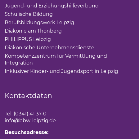
Jugend- und Erziehungshilfeverbund
(Link öffnet ei
Schulische Bildung
(Link öffnet einen neuen Tab)
Berufsbildungswerk Leipzig
(Link öffnet einen neuen 
Diakonie am Thonberg
(Link öffnet einen neuen Tab)
PHILIPPUS Leipzig
(Link öffnet einen neuen Tab)
Diakonische Unternehmensdienste
(Link öffnet eine
Kompetenzzentrum für Vermittlung und
Integration
(Link öffnet einen neuen Tab)
Inklusiver Kinder- und Jugendsport in Leipzig
(Link öf
Kontaktdaten
Tel. (0341) 41 37-0
info
@bbw-leipzig.de
Besuchsadresse: