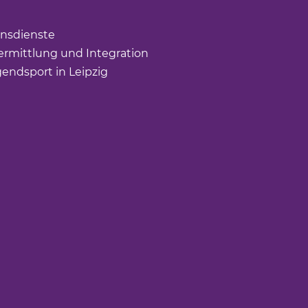
ffnet einen neuen Tab)
nsdienste
(Link öffnet einen neuen Tab)
rmittlung und Integration
(Link öffnet einen neuen Tab
gendsport in Leipzig
(Link öffnet einen neuen Tab)