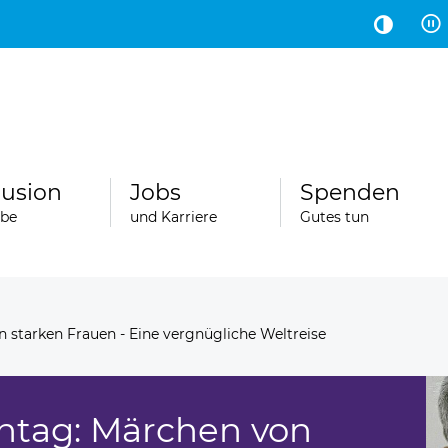
Hauptinhalt
Fußbereich
lusion
Jobs
Spenden
abe
und Karriere
Gutes tun
starken Frauen - Eine vergnügliche Weltreise
ntag: Märchen von