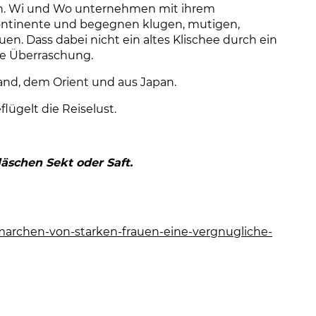
. Wi und Wo unternehmen mit ihrem
ontinente und begegnen klugen, mutigen,
. Dass dabei nicht ein altes Klischee durch ein
ine Überraschung.
nd, dem Orient und aus Japan.
ügelt die Reiselust.
läschen Sekt oder Saft.
marchen-von-starken-frauen-eine-vergnugliche-
ffnet einen neuen Tab)