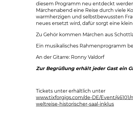
diesem Programm neu entdeckt werden
Märchenabend eine Reise durch viele K
warmherzigen und selbstbewussten Frauen
neues ersetzt wird, dafür sorgt eine kle
Zu Gehör kommen Märchen aus Schottla
Ein musikalisches Rahmenprogramm befl
An der Gitarre: Ronny Valdorf
Zur Begrüßung erhält jeder Gast ein G
Tickets unter erhältlich unter
www.tixforgigs.com/de-DE/Event/46101/
weltreise-historischer-saal-inklus
(Link ö