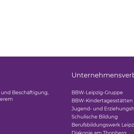
Unternehmensver
g und Beschäftigung,
BBW-Leipzig-Gruppe
(Lin
derem
BBW-Kindertagesstätten
Jugend- und Erziehungsh
Schulische Bildung
(Link 
Berufsbildungswerk Leipz
Diakonie am Thonberg
(Li