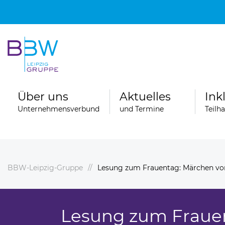
Über uns
Aktuelles
Ink
Unternehmensverbund
und Termine
Teilh
BBW-Leipzig-Gruppe
Lesung zum Frauentag: Märchen von 
Spenden
ngebote
Ferienfahrten der Wohngruppen der
Stationären Erziehungshilfe
Lesung zum Fraue
ereiche