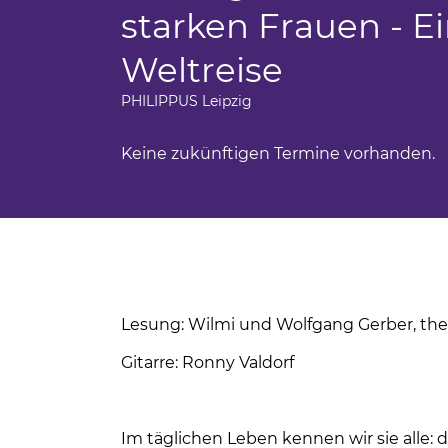
Ferienfahrten für Menschen mit Autism
starken Frauen - E
BBW Leipzig
iges Engagement
Sportwochen der Wolfgang-Mutzeck-Sc
Weltreise
t
Ein Rollstuhl-Transportrad für Philippus
PHILIPPUS Leipzig
tudium
BBW Sozialfonds
Keine zukünftigen Termine vorhanden.
um
unden
ndsport in Leipzig
sstörung
Lesung: Wilmi und Wolfgang Gerber, thea
Gitarre: Ronny Valdorf
Im täglichen Leben kennen wir sie alle: 