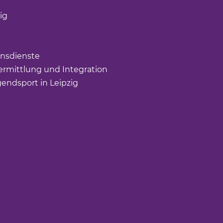
öffnet einen neuen Tab)
ig
(Link öffnet einen neuen Tab)
nk öffnet einen neuen Tab)
ffnet einen neuen Tab)
nsdienste
(Link öffnet einen neuen Tab)
rmittlung und Integration
(Link öffnet einen neuen Tab
gendsport in Leipzig
(Link öffnet einen neuen Tab)