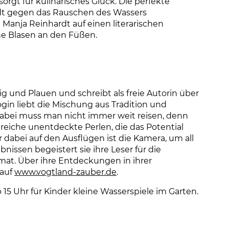
gt für kulinarisches Glück. Die perfekte
t gegen das Rauschen des Wassers
 Manja Reinhardt auf einen literarischen
ne Blasen an den Füßen.
g und Plauen und schreibt als freie Autorin über
gin liebt die Mischung aus Tradition und
dabei muss man nicht immer weit reisen, denn
lreiche unentdeckte Perlen, die das Potential
 dabei auf den Ausflügen ist die Kamera, um all
nissen begeistert sie ihre Leser für die
mat. Über ihre Entdeckungen in ihrer
 auf
www.vogtland-zauber.de
(Link öffnet einen neuen T
.
15 Uhr für Kinder kleine Wasserspiele im Garten.