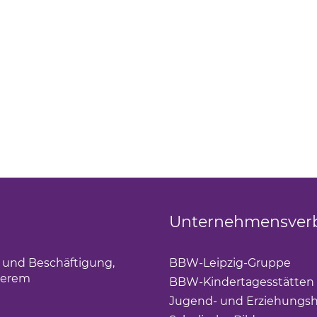
Unternehmensver
g und Beschäftigung,
BBW-Leipzig-Gruppe
(Lin
derem
BBW-Kindertagesstätten
Jugend- und Erziehungsh