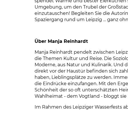
spendet Wärme und bester Eierkuchen sor
Umgebung, um den Trubel der Großstad
einzutauschen! Begleiten Sie die Autorin
Spaziergang rund um Leipzig … ganz oh
Über Manja Reinhardt
Manja Reinhardt pendelt zwischen Leipzi
die Themen Kultur und Reise. Die Soziolo
Moderne, aus Natur und Kulinarik. Und 
direkt vor der Haustür befinden sich zah
haben, Lieblingsplätze zu werden. Immer
die Eindrücke einzufangen. Mit den Ergeb
Schönheit der so oft unterschätzten Hei
Wahlheimat - dem Vogtland - bloggt sie
Im Rahmen des Leipziger Wasserfests ab 