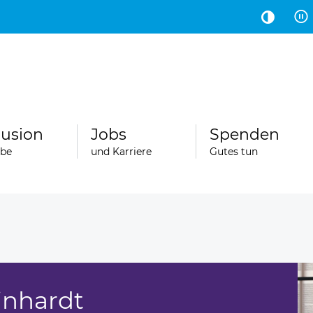
Hauptinhalt
Fußbereich
lusion
Jobs
Spenden
abe
und Karriere
Gutes tun
inhardt