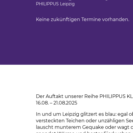
Ferienfahrten für Menschen mit Autism
PHILIPPUS Leipzig
BBW Leipzig
iges Engagement
Sportwochen der Wolfgang-Mutzeck-Sc
Keine zukünftigen Termine vorhanden.
t
Ein Rollstuhl-Transportrad für Philippus
tudium
BBW Sozialfonds
um
unden
ndsport in Leipzig
sstörung
Der Auftakt unserer Reihe PHILIPPU
16.08. – 21.08.2025
In und um Leipzig glitzert es blau: egal
versteckten Teichen oder unzähligen See
lauscht munterem Gequake oder wagt de