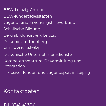
BBW-Leipzig-Gruppe
(Link öffnet einen neuen Tab)
BBW-Kindertagesstätten
(Link öffnet einen neuen Ta
Jugend- und Erziehungshilfeverbund
(Link öffnet ei
Schulische Bildung
(Link öffnet einen neuen Tab)
Berufsbildungswerk Leipzig
(Link öffnet einen neuen 
Diakonie am Thonberg
(Link öffnet einen neuen Tab)
PHILIPPUS Leipzig
(Link öffnet einen neuen Tab)
Diakonische Unternehmensdienste
(Link öffnet eine
Kompetenzzentrum für Vermittlung und
Integration
(Link öffnet einen neuen Tab)
Inklusiver Kinder- und Jugendsport in Leipzig
(Link öf
Kontaktdaten
Tel. (0341) 41 37-0