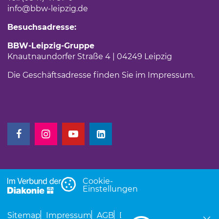
info
@bbw-leipzig.de
Besuchsadresse:
BBW-Leipzig-Gruppe
Knautnaundorfer Straße 4 | 04249 Leipzig
Die Geschäftsadresse finden Sie im
Impressum
.
(Link öffnet einen neuen Tab)
(Link öffnet einen neuen Tab)
(Link öffnet einen neuen Tab)
(Link öffnet einen neuen Tab)
Cookie-
Einstellungen
Sitemap
Impressum
AGB
Datenschutz