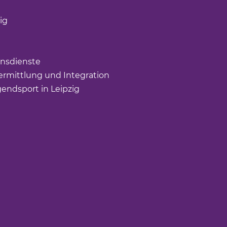
öffnet einen neuen Tab)
ig
(Link öffnet einen neuen Tab)
nk öffnet einen neuen Tab)
ffnet einen neuen Tab)
nsdienste
(Link öffnet einen neuen Tab)
rmittlung und Integration
(Link öffnet einen neuen Tab
gendsport in Leipzig
(Link öffnet einen neuen Tab)