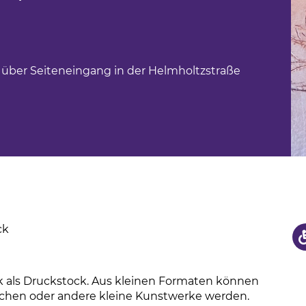
us
hule
 über Seiteneingang in der Helmholtzstraße
ck
als Druckstock. Aus kleinen Formaten können
chen oder andere kleine Kunstwerke werden.