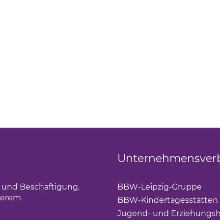
Unternehmensver
g und Beschäftigung,
BBW-Leipzig-Gruppe
(Lin
derem
BBW-Kindertagesstätten
Jugend- und Erziehungsh