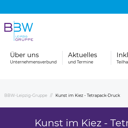
Über uns
Aktuelles
Ink
Unternehmensverbund
und Termine
Teilh
BBW-Leipzig-Gruppe
Kunst im Kiez - Tetrapack-Druck
Spenden
ngebote
Ferienfahrten der Wohngruppen der
Stationären Erziehungshilfe
Kunst im Kiez - Te
ereiche