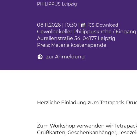
Ferienfahrten für Menschen mit Autism
PHILIPPUS Leipzig
BBW Leipzig
iges Engagement
Sportwochen der Wolfgang-Mutzeck-Sc
t
08.11.2026 | 10:30 |
ICS-Download
Ein Rollstuhl-Transportrad für Philippus
Gewölbekeller Philippuskirche / Eingang
tudium
Aurelienstraße 54, 04177 Leipzig
BBW Sozialfonds
Preis: Materialkostenspende
um
zur Anmeldung
unden
ndsport in Leipzig
sstörung
Herzliche Einladung zum Tetrapack-Dru
Zum Workshop verwenden wir Tetrapack 
Grußkarten, Geschenkanhänger, Lesezei