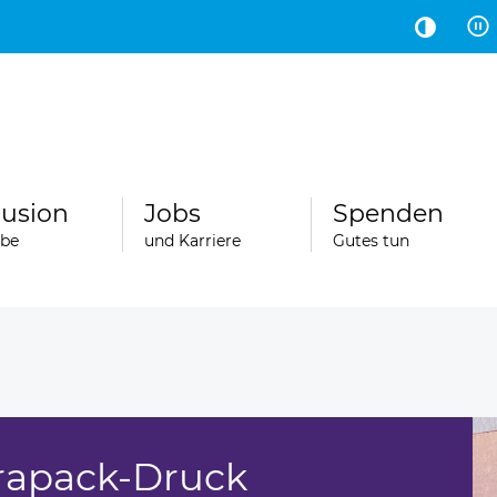
Hauptinhalt
Fußbereich
lusion
Jobs
Spenden
abe
und Karriere
Gutes tun
trapack-Druck