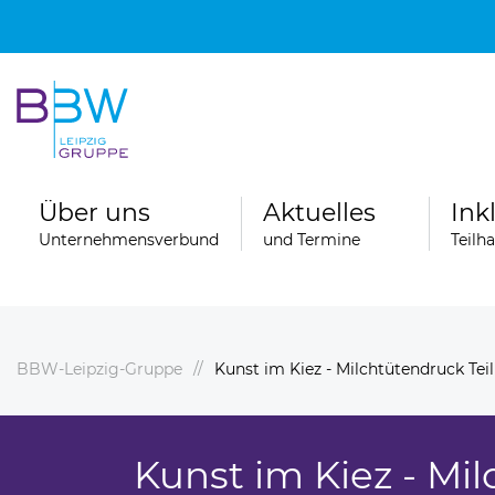
Über uns
Aktuelles
Ink
Unternehmensverbund
und Termine
Teilh
BBW-Leipzig-Gruppe
Kunst im Kiez - Milchtütendruck Teil
Spenden
ngebote
Ferienfahrten der Wohngruppen der
Stationären Erziehungshilfe
Kunst im Kiez - Mil
ereiche