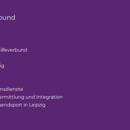
bund
k öffnet einen neuen Tab)
(Link öffnet einen neuen Tab)
ilfeverbund
(Link öffnet einen neuen Tab)
öffnet einen neuen Tab)
ig
(Link öffnet einen neuen Tab)
nk öffnet einen neuen Tab)
ffnet einen neuen Tab)
nsdienste
(Link öffnet einen neuen Tab)
rmittlung und Integration
(Link öffnet einen neuen Tab
gendsport in Leipzig
(Link öffnet einen neuen Tab)