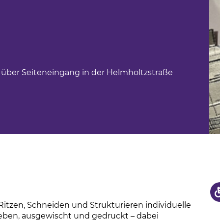
us
hule
 über Seiteneingang in der Helmholtzstraße
itzen, Schneiden und Strukturieren individuelle
ieben, ausgewischt und gedruckt – dabei