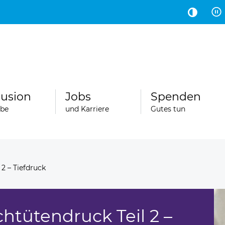
Hauptinhalt
Fußbereich
lusion
Jobs
Spenden
abe
und Karriere
Gutes tun
 2 – Tiefdruck
chtütendruck Teil 2 –