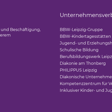
Unternehmensver
g und Beschäftigung,
BBW-Leipzig-Gruppe
(Lin
derem
BBW-Kindertagesstätten
Jugend- und Erziehungsh
Schulische Bildung
(Link 
Berufsbildungswerk Leipz
Diakonie am Thonberg
(Li
PHILIPPUS Leipzig
(Link ö
Diakonische Unternehme
Kompetenzzentrum für Ve
Inklusiver Kinder- und Ju