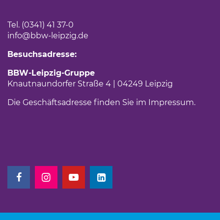
Tel. (0341) 41 37-0
info
@bbw-leipzig.de
Besuchsadresse:
BBW-Leipzig-Gruppe
Knautnaundorfer Straße 4 | 04249 Leipzig
Die Geschäftsadresse finden Sie im
Impressum
.
(Link öffnet einen neuen Tab)
(Link öffnet einen neuen Tab)
(Link öffnet einen neuen Tab)
(Link öffnet einen neuen Tab)