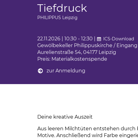
Ferienfahrten für Menschen mit Autism
Tiefdruck
BBW Leipzig
iges Engagement
Sportwochen der Wolfgang-Mutzeck-Sc
PHILIPPUS Leipzig
t
Ein Rollstuhl-Transportrad für Philippus
tudium
22.11.2026 | 10:30 - 12:30 |
ICS-Download
BBW Sozialfonds
Gewölbekeller Philippuskirche / Eingang
um
Aurelienstraße 54, 04177 Leipzig
Preis: Materialkostenspende
unden
zur Anmeldung
ndsport in Leipzig
sstörung
Deine kreative Auszeit
Aus leeren Milchtüten entstehen durch R
Motive. Anschließend wird Farbe einger