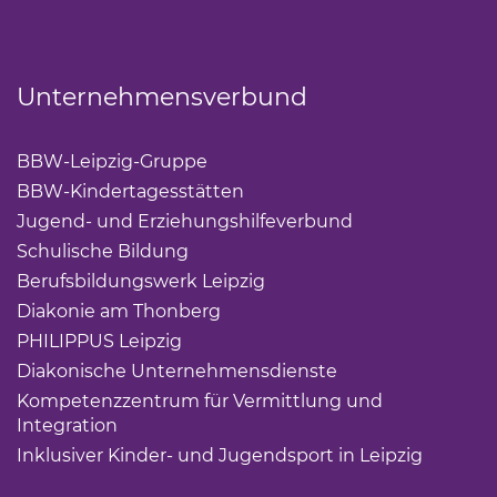
Unternehmensverbund
BBW-Leipzig-Gruppe
(Link öffnet einen neuen Tab)
BBW-Kindertagesstätten
(Link öffnet einen neuen Ta
Jugend- und Erziehungshilfeverbund
(Link öffnet ei
Schulische Bildung
(Link öffnet einen neuen Tab)
Berufsbildungswerk Leipzig
(Link öffnet einen neuen 
Diakonie am Thonberg
(Link öffnet einen neuen Tab)
PHILIPPUS Leipzig
(Link öffnet einen neuen Tab)
Diakonische Unternehmensdienste
(Link öffnet eine
Kompetenzzentrum für Vermittlung und
Integration
(Link öffnet einen neuen Tab)
Inklusiver Kinder- und Jugendsport in Leipzig
(Link öf