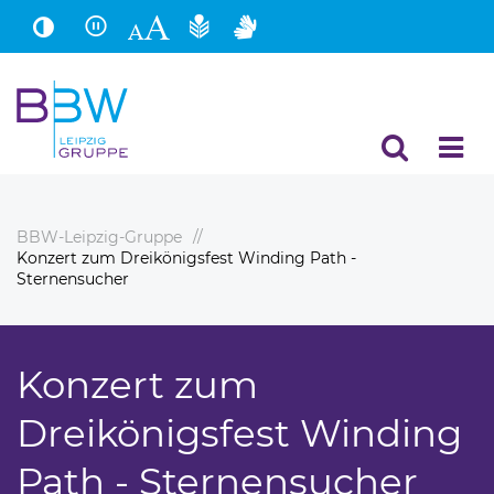
Hauptinhalt
Fußbereich
BBW-Leipzig-Gruppe
Konzert zum Dreikönigsfest Winding Path -
Sternensucher
Konzert zum
Dreikönigsfest Winding
Path - Sternensucher