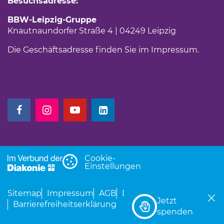
Besuchsadresse:
BBW-Leipzig-Gruppe
Knautnaundorfer Straße 4 | 04249 Leipzig
Die Geschäftsadresse finden Sie im
Impressum
.
(Link öffnet einen neuen Tab)
(Link öffnet einen neuen Tab)
(Link öffnet einen neuen Tab)
(Link öffnet einen neuen Tab)
Cookie-
Einstellungen
Sitemap
Impressum
AGB
Datenschutz
Jetzt
Barrierefreiheitserklärung
(Link öffnet einen neu
spenden