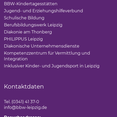
BBW-Kindertagesstätten
(Link öffnet einen neuen Ta
Jugend- und Erziehungshilfeverbund
(Link öffnet ei
Schulische Bildung
(Link öffnet einen neuen Tab)
Berufsbildungswerk Leipzig
(Link öffnet einen neuen 
Diakonie am Thonberg
(Link öffnet einen neuen Tab)
PHILIPPUS Leipzig
(Link öffnet einen neuen Tab)
Diakonische Unternehmensdienste
(Link öffnet eine
Kompetenzzentrum für Vermittlung und
Integration
(Link öffnet einen neuen Tab)
Inklusiver Kinder- und Jugendsport in Leipzig
(Link öf
Kontaktdaten
Tel. (0341) 41 37-0
info
@bbw-leipzig.de