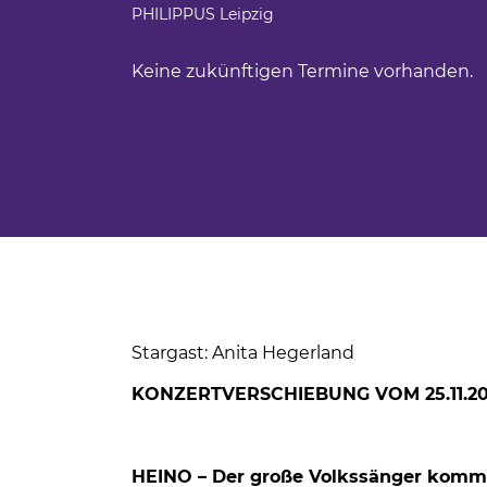
Ferienfahrten für Menschen mit Autism
PHILIPPUS Leipzig
BBW Leipzig
iges Engagement
Sportwochen der Wolfgang-Mutzeck-Sc
Keine zukünftigen Termine vorhanden.
t
Ein Rollstuhl-Transportrad für Philippus
tudium
BBW Sozialfonds
um
unden
ndsport in Leipzig
sstörung
Stargast: Anita Hegerland
KONZERTVERSCHIEBUNG VOM 25.11.202
HEINO – Der große Volkssänger kommt