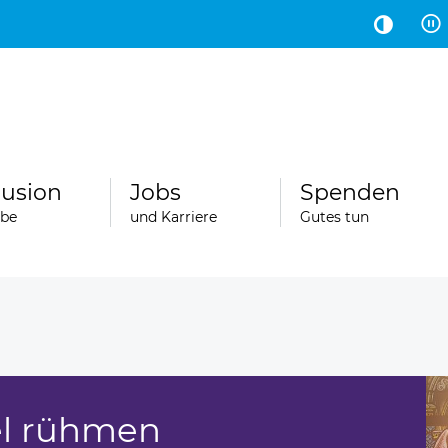
Hauptinhalt
Fußbereich
lusion
Jobs
Spenden
abe
und Karriere
Gutes tun
el rühmen