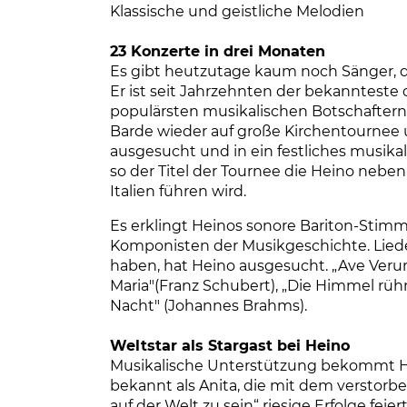
Klassische und geistliche Melodien
23 Konzerte in drei Monaten
Es gibt heutzutage kaum noch Sänger, di
Er ist seit Jahrzehnten der bekanntest
populärsten musikalischen Botschaftern 
Barde wieder auf große Kirchentournee u
ausgesucht und in ein festliches musik
so der Titel der Tournee die Heino nebe
Italien führen wird.
Es erklingt Heinos sonore Bariton-Stim
Komponisten der Musikgeschichte. Liede
haben, hat Heino ausgesucht. „Ave Ver
Maria"(Franz Schubert), „Die Himmel rü
Nacht" (Johannes Brahms).
Weltstar als Stargast bei Heino
Musikalische Unterstützung bekommt He
bekannt als Anita, die mit dem verstorb
auf der Welt zu sein“ riesige Erfolge fe