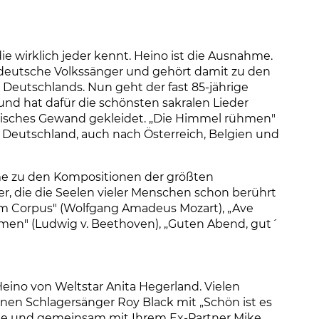
e wirklich jeder kennt. Heino ist die Ausnahme.
e deutsche Volkssänger und gehört damit zu den
Deutschlands. Nun geht der fast 85-jährige
nd hat dafür die schönsten sakralen Lieder
alisches Gewand gekleidet. „Die Himmel rühmen"
n Deutschland, auch nach Österreich, Belgien und
me zu den Kompositionen der größten
r, die die Seelen vieler Menschen schon berührt
um Corpus" (Wolfgang Amadeus Mozart), „Ave
hmen" (Ludwig v. Beethoven), „Guten Abend, gut´
ino von Weltstar Anita Hegerland. Vielen
enen Schlagersänger Roy Black mit „Schön ist es
ierte und gemeinsam mit Ihrem Ex-Partner Mike