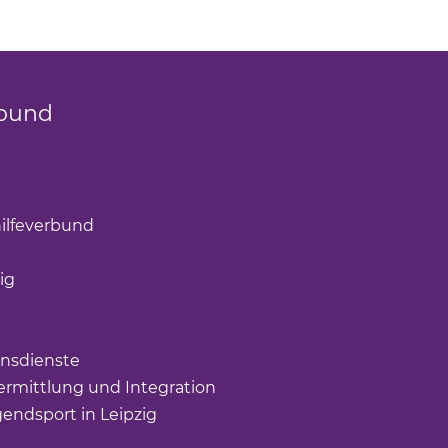
bund
k öffnet einen neuen Tab)
(Link öffnet einen neuen Tab)
ilfeverbund
(Link öffnet einen neuen Tab)
öffnet einen neuen Tab)
ig
(Link öffnet einen neuen Tab)
nk öffnet einen neuen Tab)
ffnet einen neuen Tab)
nsdienste
(Link öffnet einen neuen Tab)
rmittlung und Integration
(Link öffnet einen neuen Tab
gendsport in Leipzig
(Link öffnet einen neuen Tab)