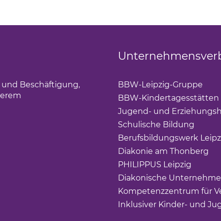
Unternehmensver
g und Beschäftigung,
BBW-Leipzig-Gruppe
(Lin
derem
BBW-Kindertagesstätten
Jugend- und Erziehungsh
Schulische Bildung
(Link 
Berufsbildungswerk Leipz
Diakonie am Thonberg
(Li
PHILIPPUS Leipzig
(Link ö
Diakonische Unternehme
Kompetenzzentrum für Ve
Inklusiver Kinder- und Ju