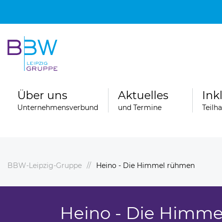
Über uns
Aktuelles
Ink
Unternehmensverbund
und Termine
Teilh
BBW-Leipzig-Gruppe
Heino - Die Himmel rühmen
Spenden
ngebote
Ferienfahrten der Wohngruppen der
Stationären Erziehungshilfe
Heino - Die Himm
ereiche