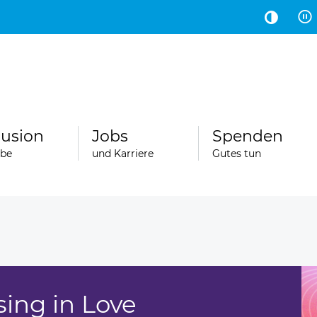
Hauptinhalt
Fußbereich
lusion
Jobs
Spenden
abe
und Karriere
Gutes tun
sing in Love