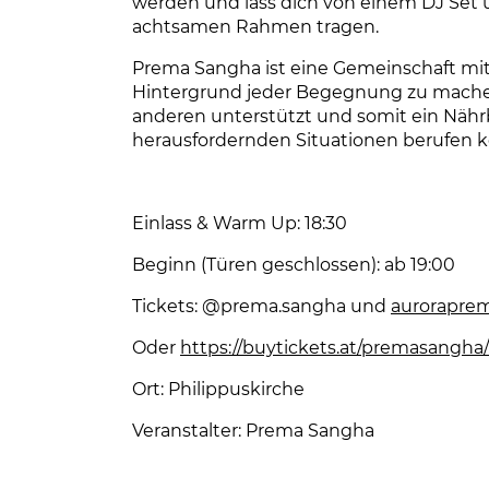
werden und lass dich von einem DJ Set
achtsamen Rahmen tragen.
Prema Sangha ist eine Gemeinschaft mit
Hintergrund jeder Begegnung zu machen,
anderen unterstützt und somit ein Nährb
herausfordernden Situationen berufen 
Einlass & Warm Up: 18:30
Beginn (Türen geschlossen): ab 19:00
Tickets: @prema.sangha und
aurorapre
Oder
https://buytickets.at/premasangha
Ort: Philippuskirche
Veranstalter: Prema Sangha