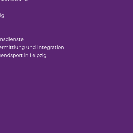
öffnet einen neuen Tab)
ig
(Link öffnet einen neuen Tab)
nk öffnet einen neuen Tab)
ffnet einen neuen Tab)
nsdienste
(Link öffnet einen neuen Tab)
rmittlung und Integration
(Link öffnet einen neuen Tab
gendsport in Leipzig
(Link öffnet einen neuen Tab)