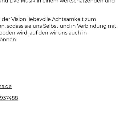
 und Live Musik in einem wertschätzenden und
 der Vision liebevolle Achtsamkeit zum
 sodass sie uns Selbst und in Verbindung mit
oden wird, auf den wir uns auch in
können.
ma.de
(Link öffnet einen neuen Tab)
/937488
(Link öffnet einen neuen Tab)