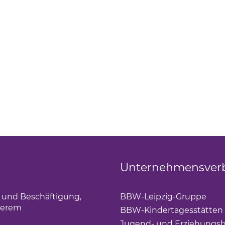
Unternehmensver
g und Beschäftigung,
BBW-Leipzig-Gruppe
(Lin
derem
BBW-Kindertagesstätten
Jugend- und Erziehungsh