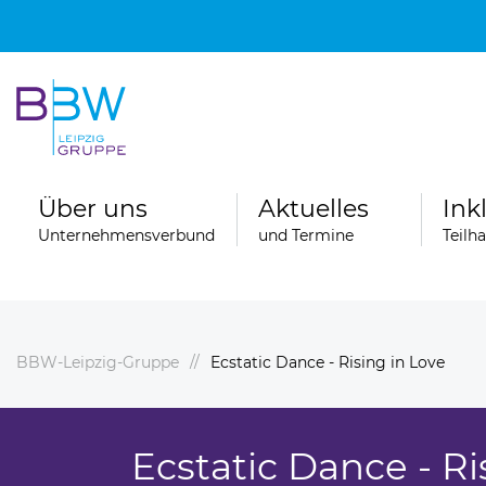
Über uns
Aktuelles
Ink
Unternehmensverbund
und Termine
Teilh
BBW-Leipzig-Gruppe
Ecstatic Dance - Rising in Love
Spenden
ngebote
Ferienfahrten der Wohngruppen der
Stationären Erziehungshilfe
Ecstatic Dance - Ri
ereiche