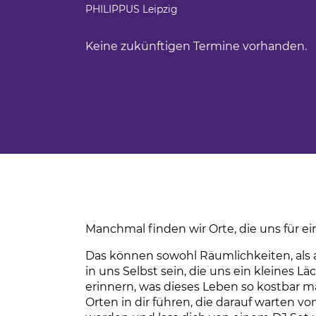
Ferienfahrten für Menschen mit Autism
PHILIPPUS Leipzig
BBW Leipzig
iges Engagement
Sportwochen der Wolfgang-Mutzeck-Sc
Keine zukünftigen Termine vorhanden.
t
Ein Rollstuhl-Transportrad für Philippus
tudium
BBW Sozialfonds
um
unden
ndsport in Leipzig
sstörung
Manchmal finden wir Orte, die uns für e
Das können sowohl Räumlichkeiten, als
in uns Selbst sein, die uns ein kleines 
erinnern, was dieses Leben so kostbar m
Orten in dir führen, die darauf warten 