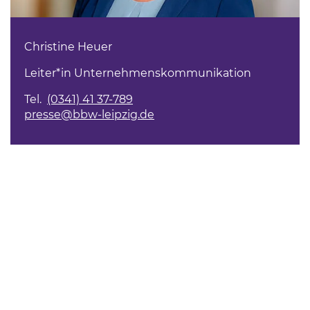
Christine Heuer
Leiter*in Unternehmenskommunikation
Tel.
(0341) 41 37-789
presse@bbw-leipzig.de