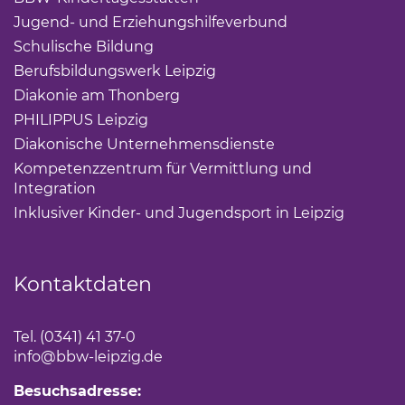
Jugend- und Erziehungshilfeverbund
(Link öffnet ei
Schulische Bildung
(Link öffnet einen neuen Tab)
Berufsbildungswerk Leipzig
(Link öffnet einen neuen 
Diakonie am Thonberg
(Link öffnet einen neuen Tab)
PHILIPPUS Leipzig
(Link öffnet einen neuen Tab)
Diakonische Unternehmensdienste
(Link öffnet eine
Kompetenzzentrum für Vermittlung und
Integration
(Link öffnet einen neuen Tab)
Inklusiver Kinder- und Jugendsport in Leipzig
(Link öf
Kontaktdaten
Tel. (0341) 41 37-0
info
@bbw-leipzig.de
Besuchsadresse: