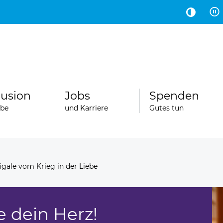
Hauptinhalt
Fußbereich
lusion
Jobs
Spenden
abe
und Karriere
Gutes tun
gale vom Krieg in der Liebe
 dein Herz!