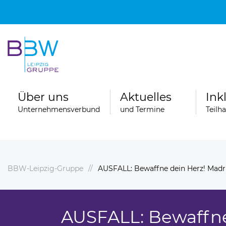
Über uns
Aktuelles
Ink
Unternehmensverbund
und Termine
Teilh
BBW-Leipzig-Gruppe
AUSFALL: Bewaffne dein Herz! Madri
Spenden
ngebote
Ferienfahrten der Wohngruppen der
Stationären Erziehungshilfe
AUSFALL: Bewaffne
ereiche