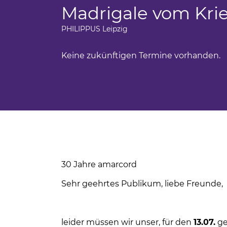
Ferienfahrten für Menschen mit Autism
Madrigale vom Krie
BBW Leipzig
iges Engagement
Sportwochen der Wolfgang-Mutzeck-Sc
PHILIPPUS Leipzig
t
Ein Rollstuhl-Transportrad für Philippus
Keine zukünftigen Termine vorhanden.
tudium
BBW Sozialfonds
um
unden
ndsport in Leipzig
sstörung
30 Jahre amarcord
Sehr geehrtes Publikum, liebe Freunde,
leider müssen wir unser, für den
13.07.
ge