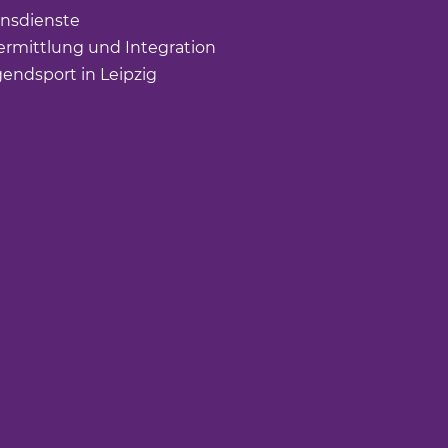
nsdienste
(Link öffnet einen neuen Tab)
rmittlung und Integration
(Link öffnet einen neuen Tab
gendsport in Leipzig
(Link öffnet einen neuen Tab)