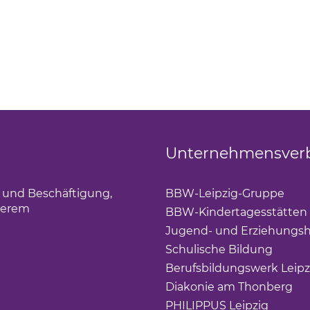
Unternehmensver
g und Beschäftigung,
BBW-Leipzig-Gruppe
(Lin
derem
BBW-Kindertagesstätten
Jugend- und Erziehungsh
Schulische Bildung
(Link 
Berufsbildungswerk Leipz
Diakonie am Thonberg
(Li
PHILIPPUS Leipzig
(Link ö