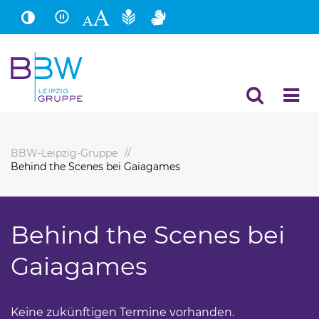
Hauptinhalt
Fußbereich
BBW-Leipzig-Gruppe
Behind the Scenes bei Gaiagames
Behind the Scenes bei
Gaiagames
Keine zukünftigen Termine vorhanden.