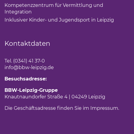
Kompetenzzentrum für Vermittlung und
Integration
(Link öffnet einen neuen Tab)
Inklusiver Kinder- und Jugendsport in Leipzig
(Link öf
Kontaktdaten
Tel. (0341) 41 37-0
info
@bbw-leipzig.de
Besuchsadresse:
BBW-Leipzig-Gruppe
Knautnaundorfer Straße 4 | 04249 Leipzig
Die Geschäftsadresse finden Sie im
Impressum
.