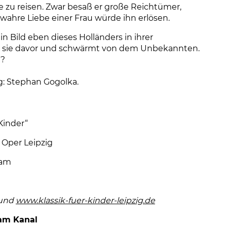
re zu reisen. Zwar besaß er große Reichtümer,
e wahre Liebe einer Frau würde ihn erlösen.
in Bild eben dieses Holländers in ihrer
t sie davor und schwärmt von dem Unbekannten.
t?
g: Stephan Gogolka.
 Kinder“
 Oper Leipzig
gam
 und
www.klassik-fuer-kinder-leipzig.de
(Link öffnet eine
am Kanal