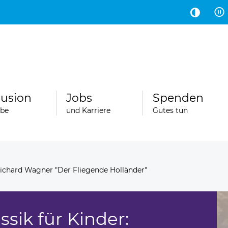
Hauptinhalt
Fußbereich
lusion
Jobs
Spenden
abe
und Karriere
Gutes tun
: Richard Wagner "Der Fliegende Holländer"
assik für Kinder: