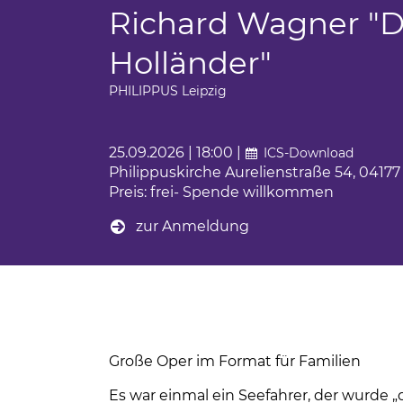
Ferienfahrten für Menschen mit Autism
Richard Wagner "D
BBW Leipzig
iges Engagement
Sportwochen der Wolfgang-Mutzeck-Sc
Holländer"
t
Ein Rollstuhl-Transportrad für Philippus
PHILIPPUS Leipzig
tudium
BBW Sozialfonds
um
25.09.2026 | 18:00 |
ICS-Download
Philippuskirche Aurelienstraße 54, 04177
unden
Preis: frei- Spende willkommen
zur Anmeldung
ndsport in Leipzig
sstörung
Große Oper im Format für Familien
Es war einmal ein Seefahrer, der wurde „