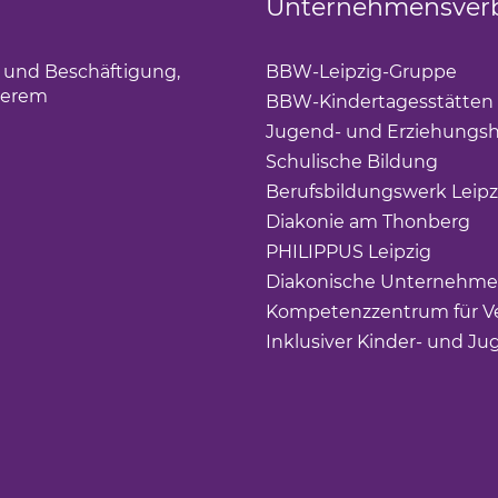
Unternehmensver
g und Beschäftigung,
BBW-Leipzig-Gruppe
(Lin
derem
BBW-Kindertagesstätten
Jugend- und Erziehungsh
Schulische Bildung
(Link 
Berufsbildungswerk Leipz
Diakonie am Thonberg
(Li
PHILIPPUS Leipzig
(Link ö
Diakonische Unternehme
Kompetenzzentrum für Ve
Inklusiver Kinder- und Ju