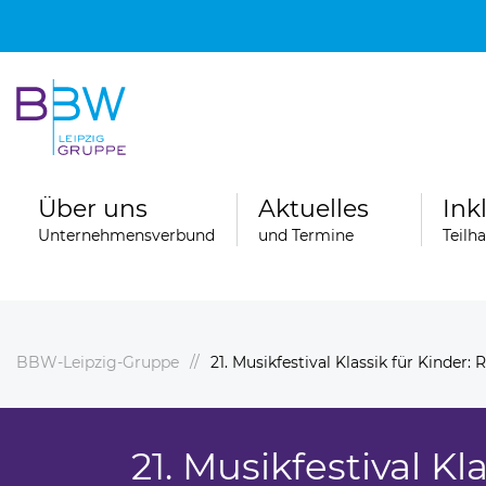
Über uns
Aktuelles
Ink
Unternehmensverbund
und Termine
Teilh
BBW-Leipzig-Gruppe
21. Musikfestival Klassik für Kinder
Spenden
ngebote
Ferienfahrten der Wohngruppen der
Stationären Erziehungshilfe
21. Musikfestival Kl
ereiche