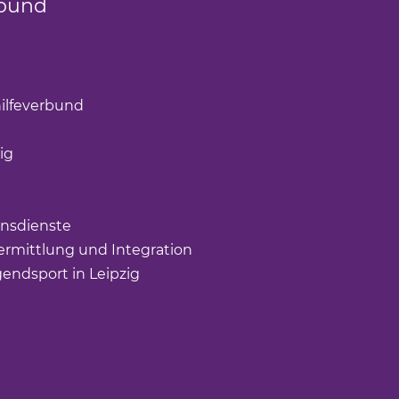
bund
k öffnet einen neuen Tab)
(Link öffnet einen neuen Tab)
ilfeverbund
(Link öffnet einen neuen Tab)
öffnet einen neuen Tab)
ig
(Link öffnet einen neuen Tab)
nk öffnet einen neuen Tab)
ffnet einen neuen Tab)
nsdienste
(Link öffnet einen neuen Tab)
rmittlung und Integration
(Link öffnet einen neuen Tab
gendsport in Leipzig
(Link öffnet einen neuen Tab)