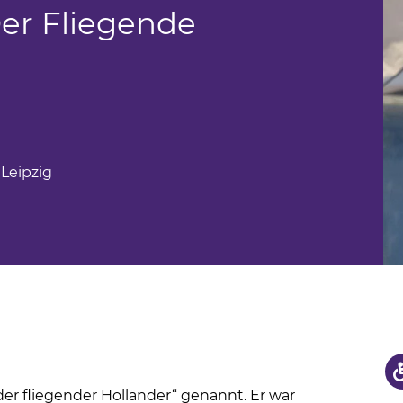
us
er Fliegende
hule
 Leipzig
der fliegender Holländer“ genannt. Er war