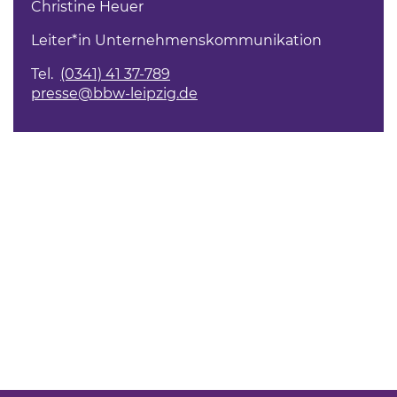
Christine Heuer
Leiter*in Unternehmenskommunikation
Tel.
(0341) 41 37-789
presse@bbw-leipzig.de