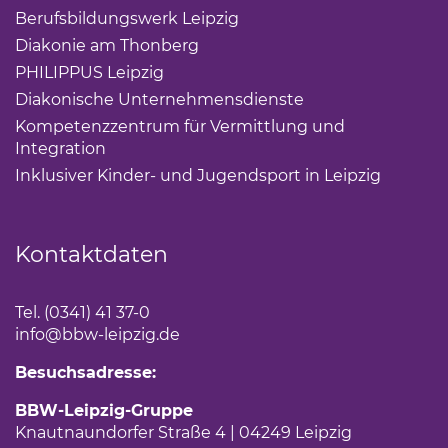
Berufsbildungswerk Leipzig
(Link öffnet einen neuen 
Diakonie am Thonberg
(Link öffnet einen neuen Tab)
PHILIPPUS Leipzig
(Link öffnet einen neuen Tab)
Diakonische Unternehmensdienste
(Link öffnet eine
Kompetenzzentrum für Vermittlung und
Integration
(Link öffnet einen neuen Tab)
Inklusiver Kinder- und Jugendsport in Leipzig
(Link öf
Kontaktdaten
Tel. (0341) 41 37-0
info
@bbw-leipzig.de
Besuchsadresse:
BBW-Leipzig-Gruppe
Knautnaundorfer Straße 4 | 04249 Leipzig