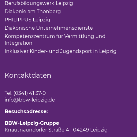
Berufsbildungswerk Leipzig
(Link öffnet einen neuen 
Diakonie am Thonberg
(Link öffnet einen neuen Tab)
PHILIPPUS Leipzig
(Link öffnet einen neuen Tab)
Diakonische Unternehmensdienste
(Link öffnet eine
Kompetenzzentrum für Vermittlung und
Integration
(Link öffnet einen neuen Tab)
Inklusiver Kinder- und Jugendsport in Leipzig
(Link öf
Kontaktdaten
Tel. (0341) 41 37-0
info
@bbw-leipzig.de
Besuchsadresse:
BBW-Leipzig-Gruppe
Knautnaundorfer Straße 4 | 04249 Leipzig