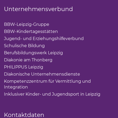
Unternehmensverbund
BBW-Leipzig-Gruppe
(Link öffnet einen neuen Tab)
BBW-Kindertagesstätten
(Link öffnet einen neuen Ta
Jugend- und Erziehungshilfeverbund
(Link öffnet ei
Schulische Bildung
(Link öffnet einen neuen Tab)
Berufsbildungswerk Leipzig
(Link öffnet einen neuen 
Diakonie am Thonberg
(Link öffnet einen neuen Tab)
PHILIPPUS Leipzig
(Link öffnet einen neuen Tab)
Diakonische Unternehmensdienste
(Link öffnet eine
Kompetenzzentrum für Vermittlung und
Integration
(Link öffnet einen neuen Tab)
Inklusiver Kinder- und Jugendsport in Leipzig
(Link öf
Kontaktdaten