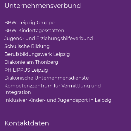
Unternehmensverbund
BBW-Leipzig-Gruppe
(Link öffnet einen neuen Tab)
BBW-Kindertagesstätten
(Link öffnet einen neuen Ta
Jugend- und Erziehungshilfeverbund
(Link öffnet ei
Schulische Bildung
(Link öffnet einen neuen Tab)
Berufsbildungswerk Leipzig
(Link öffnet einen neuen 
Diakonie am Thonberg
(Link öffnet einen neuen Tab)
PHILIPPUS Leipzig
(Link öffnet einen neuen Tab)
Diakonische Unternehmensdienste
(Link öffnet eine
Kompetenzzentrum für Vermittlung und
Integration
(Link öffnet einen neuen Tab)
Inklusiver Kinder- und Jugendsport in Leipzig
(Link öf
Kontaktdaten