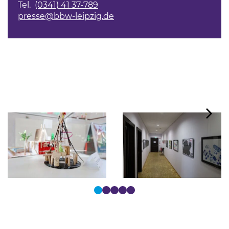
Tel.
(0341) 41 37-789
presse@bbw-leipzig.de
Tastaturbedienung der Punkte über Pfeiltasten