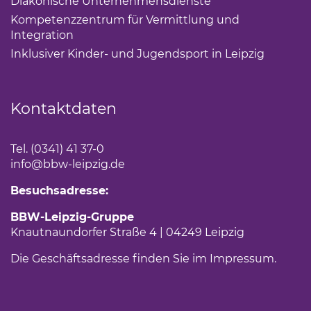
Diakonische Unternehmensdienste
(Link öffnet eine
Kompetenzzentrum für Vermittlung und
Integration
(Link öffnet einen neuen Tab)
Inklusiver Kinder- und Jugendsport in Leipzig
(Link öf
Kontaktdaten
Tel. (0341) 41 37-0
info
@bbw-leipzig.de
Besuchsadresse:
BBW-Leipzig-Gruppe
Knautnaundorfer Straße 4 | 04249 Leipzig
Die Geschäftsadresse finden Sie im
Impressum
.