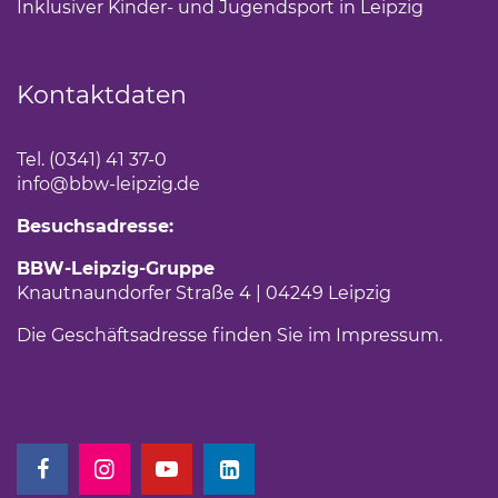
Inklusiver Kinder- und Jugendsport in Leipzig
(Link öf
Kontaktdaten
Tel. (0341) 41 37-0
info
@bbw-leipzig.de
Besuchsadresse:
BBW-Leipzig-Gruppe
Knautnaundorfer Straße 4 | 04249 Leipzig
Die Geschäftsadresse finden Sie im
Impressum
.
(Link öffnet einen neuen Tab)
(Link öffnet einen neuen Tab)
(Link öffnet einen neuen Tab)
(Link öffnet einen neuen Tab)