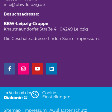
info
@bbw-leipzig.de
Besuchsadresse:
BBW-Leipzig-Gruppe
Knautnaundorfer Straße 4 | 04249 Leipzig
Die Geschäftsadresse finden Sie im
Impressum
.
(Link öffnet einen neuen Tab)
(Link öffnet einen neuen Tab)
(Link öffnet einen neuen Tab)
(Link öffnet einen neuen Tab)
Cookie-
Einstellungen
Sitemap
Impressum
AGB
Datenschutz