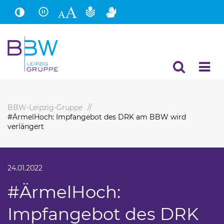
Hauptinhalt
Fußbereich
BBW-Leipzig-Gruppe
#ÄrmelHoch: Impfangebot des DRK am BBW wird
verlängert
24.01.2022
#ÄrmelHoch:
Impfangebot des DRK