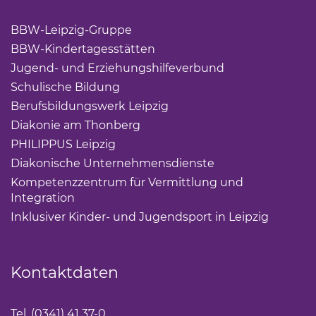
BBW-Leipzig-Gruppe
(Link öffnet einen neuen Tab)
BBW-Kindertagesstätten
(Link öffnet einen neuen Ta
Jugend- und Erziehungshilfeverbund
(Link öffnet ei
Schulische Bildung
(Link öffnet einen neuen Tab)
Berufsbildungswerk Leipzig
(Link öffnet einen neuen 
Diakonie am Thonberg
(Link öffnet einen neuen Tab)
PHILIPPUS Leipzig
(Link öffnet einen neuen Tab)
Diakonische Unternehmensdienste
(Link öffnet eine
Kompetenzzentrum für Vermittlung und
Integration
(Link öffnet einen neuen Tab)
Inklusiver Kinder- und Jugendsport in Leipzig
(Link öf
Kontaktdaten
Tel. (0341) 41 37-0