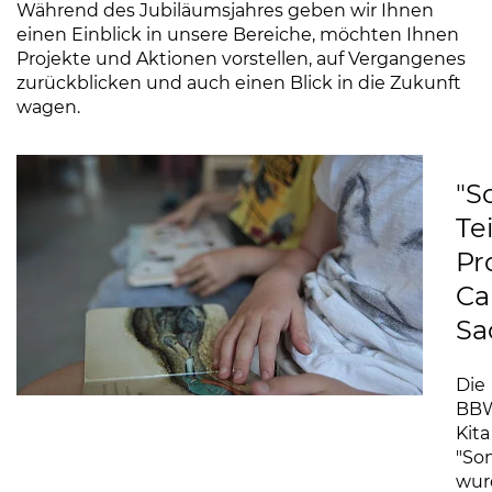
Während des Jubiläumsjahres geben wir Ihnen
einen Einblick in unsere Bereiche, möchten Ihnen
Projekte und Aktionen vorstellen, auf Vergangenes
zurückblicken und auch einen Blick in die Zukunft
wagen.
"S
Te
Pr
C
Sa
Die
BB
Kita
"So
wur