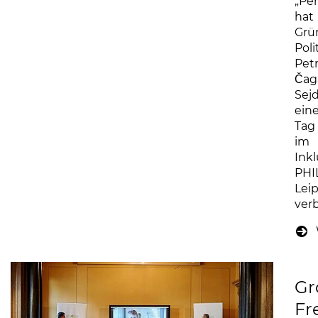
„Pe
hat
Grü
Poli
Pet
Čaga
Sejd
ein
Tag
im
Ink
PHI
Leip
ver
Gr
Fr