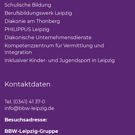
Schulische Bildung
(Link öffnet einen neuen Tab)
Berufsbildungswerk Leipzig
(Link öffnet einen neuen 
Diakonie am Thonberg
(Link öffnet einen neuen Tab)
PHILIPPUS Leipzig
(Link öffnet einen neuen Tab)
Diakonische Unternehmensdienste
(Link öffnet eine
Kompetenzzentrum für Vermittlung und
Integration
(Link öffnet einen neuen Tab)
Inklusiver Kinder- und Jugendsport in Leipzig
(Link öf
Kontaktdaten
Tel. (0341) 41 37-0
info
@bbw-leipzig.de
Besuchsadresse:
BBW-Leipzig-Gruppe