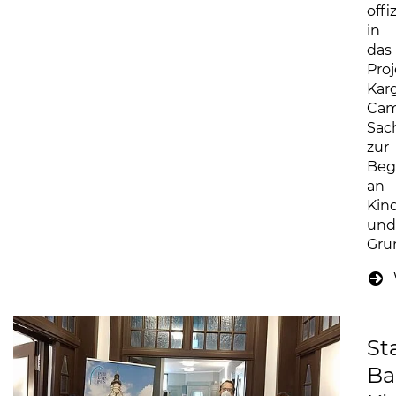
offiz
in
das
Pro
Kar
Ca
Sac
zur
Beg
an
Kin
und
Gru
St
Ba