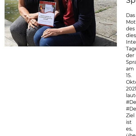
Sp
Das
Mot
des
dies
Int
Tag
der
Spr
am
15.
Okt
202
laut
#De
#De
Ziel
ist
es,
übe