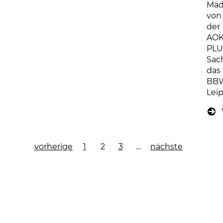
Mäd
von
der
AO
PLU
Sac
das
BB
Leip
vorherige
1
2
3
…
nächste