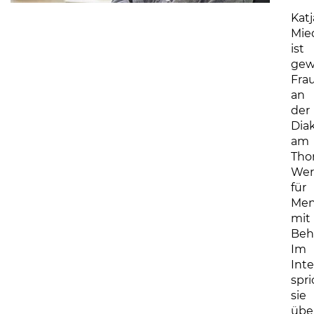
Katj
Mie
ist
gew
Fra
an
der
Dia
am
Tho
Wer
für
Men
mit
Beh
Im
Int
spri
sie
übe