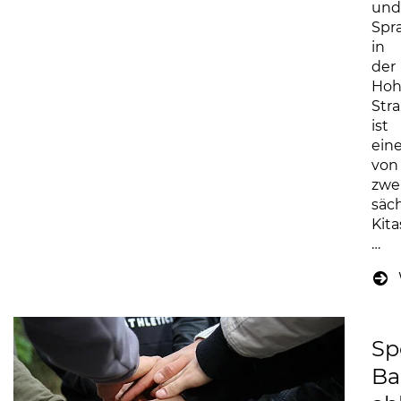
und
Spr
in
der
Hoh
Str
ist
ein
von
zwe
säc
Kita
…
Spo
Ba