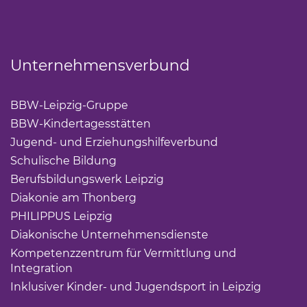
Unternehmensverbund
BBW-Leipzig-Gruppe
(Link öffnet einen neuen Tab)
BBW-Kindertagesstätten
(Link öffnet einen neuen Ta
Jugend- und Erziehungshilfeverbund
(Link öffnet ei
Schulische Bildung
(Link öffnet einen neuen Tab)
Berufsbildungswerk Leipzig
(Link öffnet einen neuen 
Diakonie am Thonberg
(Link öffnet einen neuen Tab)
PHILIPPUS Leipzig
(Link öffnet einen neuen Tab)
Diakonische Unternehmensdienste
(Link öffnet eine
Kompetenzzentrum für Vermittlung und
Integration
(Link öffnet einen neuen Tab)
Inklusiver Kinder- und Jugendsport in Leipzig
(Link öf