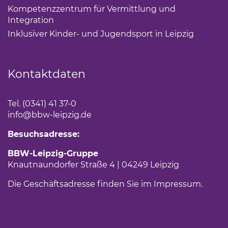
Kompetenzzentrum für Vermittlung und
Integration
(Link öffnet einen neuen Tab)
Inklusiver Kinder- und Jugendsport in Leipzig
(Link öf
Kontaktdaten
Tel. (0341) 41 37-0
info
@bbw-leipzig.de
Besuchsadresse:
BBW-Leipzig-Gruppe
Knautnaundorfer Straße 4 | 04249 Leipzig
Die Geschäftsadresse finden Sie im
Impressum
.