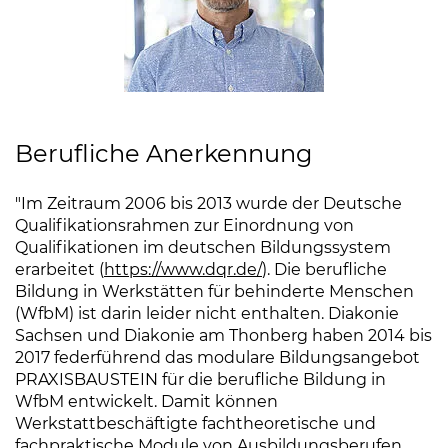
Berufliche Anerkennung
"Im Zeitraum 2006 bis 2013 wurde der Deutsche
Qualifikationsrahmen zur Einordnung von
Qualifikationen im deutschen Bildungssystem
erarbeitet (
https://www.dqr.de/
(Link öffnet einen neu
). Die berufliche
Bildung in Werkstätten für behinderte Menschen
(WfbM) ist darin leider nicht enthalten. Diakonie
Sachsen und Diakonie am Thonberg haben 2014 bis
2017 federführend das modulare Bildungsangebot
PRAXISBAUSTEIN für die berufliche Bildung in
WfbM entwickelt. Damit können
Werkstattbeschäftigte fachtheoretische und
fachpraktische Module von Ausbildungsberufen