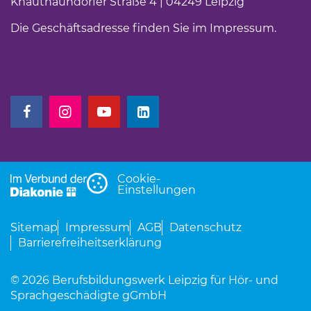
Knautnaundorfer Straße 4 | 04249 Leipzig
Die Geschäftsadresse finden Sie im
Impressum
.
(Link öffnet einen neuen Tab)
(Link öffnet einen neuen Tab)
(Link öffnet einen neuen Tab)
(Link öffnet einen neuen Tab)
Cookie-
Einstellungen
Sitemap
Impressum
AGB
Datenschutz
Barrierefreiheitserklärung
© 2026 Berufsbildungswerk Leipzig für Hör- und
Sprachgeschädigte gGmbH