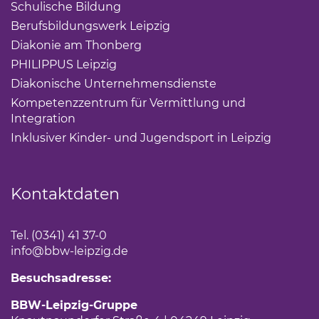
Schulische Bildung
(Link öffnet einen neuen Tab)
Berufsbildungswerk Leipzig
(Link öffnet einen neuen 
Diakonie am Thonberg
(Link öffnet einen neuen Tab)
PHILIPPUS Leipzig
(Link öffnet einen neuen Tab)
Diakonische Unternehmensdienste
(Link öffnet eine
Kompetenzzentrum für Vermittlung und
Integration
(Link öffnet einen neuen Tab)
Inklusiver Kinder- und Jugendsport in Leipzig
(Link öf
Kontaktdaten
Tel. (0341) 41 37-0
info
@bbw-leipzig.de
Besuchsadresse:
BBW-Leipzig-Gruppe