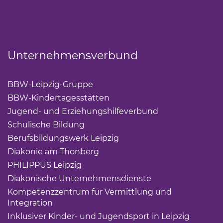
Unternehmensverbund
BBW-Leipzig-Gruppe
(Link öffnet einen neuen Tab)
BBW-Kindertagesstätten
(Link öffnet einen neuen Ta
Jugend- und Erziehungshilfeverbund
(Link öffnet ei
Schulische Bildung
(Link öffnet einen neuen Tab)
Berufsbildungswerk Leipzig
(Link öffnet einen neuen 
Diakonie am Thonberg
(Link öffnet einen neuen Tab)
PHILIPPUS Leipzig
(Link öffnet einen neuen Tab)
Diakonische Unternehmensdienste
(Link öffnet eine
Kompetenzzentrum für Vermittlung und
Integration
(Link öffnet einen neuen Tab)
Inklusiver Kinder- und Jugendsport in Leipzig
(Link öf